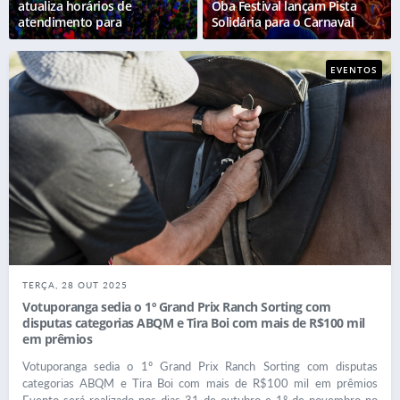
atualiza horários de
Oba Festival lançam Pista
atendimento para
Solidária para o Carnaval
credenciamento do Carnaval
2026
2026
EVENTOS
TERÇA, 28 OUT 2025
Votuporanga sedia o 1º Grand Prix Ranch Sorting com
disputas categorias ABQM e Tira Boi com mais de R$100 mil
em prêmios
Votuporanga sedia o 1º Grand Prix Ranch Sorting com disputas
categorias ABQM e Tira Boi com mais de R$100 mil em prêmios
Evento será realizado nos dias 31 de outubro e 1º de novembro no