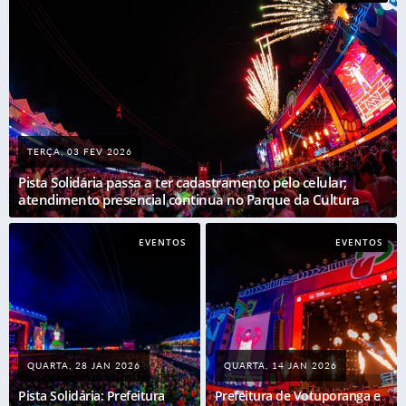
TERÇA, 03 FEV 2026
Pista Solidária passa a ter cadastramento pelo celular;
atendimento presencial continua no Parque da Cultura
EVENTOS
EVENTOS
QUARTA, 28 JAN 2026
QUARTA, 14 JAN 2026
Pista Solidária: Prefeitura
Prefeitura de Votuporanga e