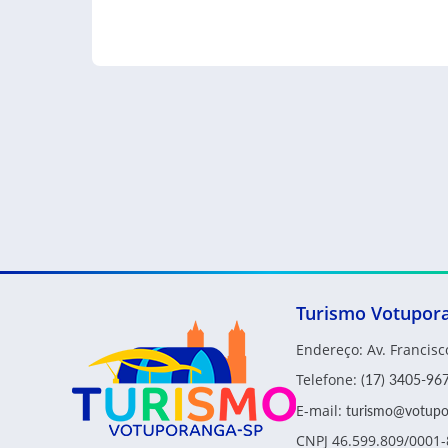
Turismo Votupor
Endereço: Av. Francis
Telefone:
(17) 3405-96
E-mail:
turismo@votupor
CNPJ 46.599.809/0001-