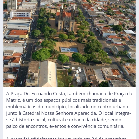
A Praça Dr. Fernando Costa, também chamada de Praça da
Matriz, é um dos espaços públicos mais tradicionais e
emblemáticos do município, localizado no centro urbano
junto à Catedral Nossa Senhora Aparecida. O local integra-
se à história social, cultural e urbana da cidade, sendo
palco de encontros, eventos e convivência comunitária.